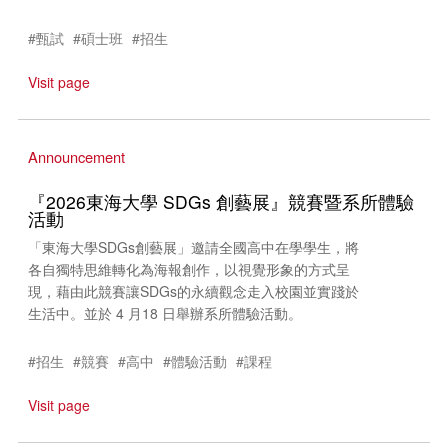
#甄試
#碩士班
#招生
Visit page
Announcement
『2026東海大學 SDGs 創藝展』競賽暨系所體驗
活動
「東海大學SDGs創藝展」邀請全國高中在學學生，將
各自獨特思維轉化為海報創作，以視覺形象的方式呈
現，藉由此競賽讓SDGs的永續觀念走入校園並實踐於
生活中。並於 4 月18 日舉辦系所體驗活動。
#招生
#競賽
#高中
#體驗活動
#課程
Visit page