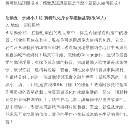
將可親臨評圖場域，感受及認識建築是什麼？建築人如何養成！
活動五：永續小工坊-寶特瓶化身香草植物盆栽(限30人)
Ａ.地點：景觀系館
B.活動介紹：在變動劇烈的現世當中，你是否憧憬過動漫中的場
景，想像能居住在其中，現在你可以用想像力建構具包容、安全、
韌性及永續特質的城市與鄉村，透過動漫場景描繪你心目中永續與
包容的城市或鄉村！場景可手繪、電繪或Collage創作，重現你最喜
愛的動漫場景，並賦予其永續的特質。無論是動人回憶還是未來憧
憬，展現你對「建構具包容、安全、韌性及永續特質城市與鄉村」
的獨特見解，創造一個讓動漫與現實交融的世界！景觀學系的「永
續小工坊」，用創意實踐SDGs目標11的理念！透過回收寶特瓶製
作可吊掛的香草盆栽，將廢棄資源化作永續生活的一部分。活動特
別使用東海校園的紅土，結合在地元素，讓每個作品更具故事性。
動手體驗中，學習如何讓城市與鄉村更包容、安全、韌性及永續，
並認識可食地景的價值，讓你的手作小盆栽成為綠色生活的最佳代
言！