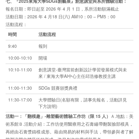
七、『2025東海大學SDGs創藝展』創意講堂與系所體驗活動：
報名日期：即日起至 2026 年 4 月 1 日，系所活動額滿截止
活動日期：2026 年 4 月18 日(六) AM10：00 – PM5：00
活動流程：
時間
活動流程
9:40
報到
10:00-10:10
開場
10:10-11:00
創意講堂-臺灣當前創新設計學習發展模式與未
來 / 東海大學AI中心主任邱浩修教授主講
11:00-11:30
SDGs 競賽頒獎典禮
11:30-17:00
大學體驗日(名額有限，請事先報名，活動詳見
下方說明)
活動一：「翻模趣」‐雕塑藝術體驗工作坊（限 15 人）
Ａ.地點：美
術系館Ｂ.活動介紹：工作坊使用醫療用之石膏繃帶翻製臉部模具，
再經由石膏漿鑄模成形。藉由簡易的材料與手法，帶領參與者了解