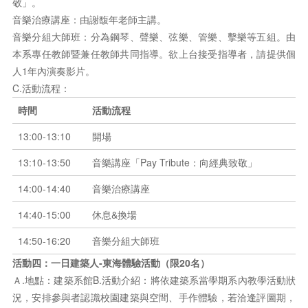
敬」。
音樂治療講座：由謝馥年老師主講。
音樂分組大師班：分為鋼琴、聲樂、弦樂、管樂、擊樂等五組。由
本系專任教師暨兼任教師共同指導。欲上台接受指導者，請提供個
人1年內演奏影片。
C.活動流程：
時間
活動流程
13:00-13:10
開場
13:10-13:50
音樂講座「Pay Tribute：向經典致敬」
14:00-14:40
音樂治療講座
14:40-15:00
休息&換場
14:50-16:20
音樂分組大師班
活動四：一日建築人-東海體驗活動（限20名）
Ａ.地點：建築系館B.活動介紹：將依建築系當學期系內教學活動狀
況，安排參與者認識校園建築與空間、手作體驗，若洽逢評圖期，