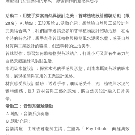
雕塑這門立體藝術的形式，激發創作的靈感與思考
活動二：用雙手探索自然與設計之美：苔球植物設計體驗活動（限
20名）
Ａ.地點：工設系館Ｂ.活動介紹：想體驗自然與工業設計的
完美結合嗎？，我們誠摯邀請您參加苔球植物設計體驗活動，在兩
小時的時光裡，親手創作苔球植物與極簡風水泥吸水盤，感受自然
材質與工業設計的碰撞，創造獨特的生活美學。
苔球製作：學習如何將植物與苔球結合，打造小巧又富有生命力的
自然景觀讓綠意裝點生活。
水泥吸水盤設計：探索水泥的手感與形態，創造專屬於苔球的吸水
盤，展現極簡與實用的工業設計風格。
材質感受與設計體驗：透過手作，細膩感受苔、泥、植物與水泥的
獨特觸感，提升對材質與工藝的認知，將自然與設計融入日常美
學。
活動三： 音樂系體驗活動
Ａ.地點：音樂系演奏廳
Ｂ.活動介紹：
音樂講座：由陳玫君老師主講，主題為「 Pay Tribute：向經典致