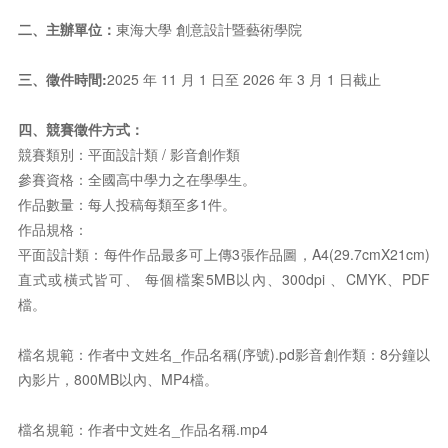
二、主辦單位：
東海大學 創意設計暨藝術學院
三、徵件時間:
2025 年 11 月 1 日至 2026 年 3 月 1 日截止
四、競賽徵件方式：
競賽類別：平面設計類 / 影音創作類
參賽資格：全國高中學力之在學學生。
作品數量：每人投稿每類至多1件。
作品規格：
平面設計類：每件作品最多可上傳3張作品圖，A4(29.7cmX21cm)
直式或橫式皆可、 每個檔案5MB以內、300dpi 、CMYK、PDF
檔。
檔名規範：作者中文姓名_作品名稱(序號).pd影音創作類：8分鐘以
內影片，800MB以內、MP4檔。
檔名規範：作者中文姓名_作品名稱.mp4