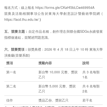
報名方式：線上報名
https://forms.gle/CKaHf3bLCw469954A
競賽及活動相關事項公告於東海大學創意設計暨藝術學院網 (
https://facd.thu.edu.tw/
)
五、競賽主題：
自定作品名稱，創作理念與聯合國SDGs永續發展
指標做連結，並闡述問題意識。
六、競賽獎項：
頒獎典禮：2026 年 4 月 18 日上午 10 時 東海大學
演奏廳(音樂系館)
獎項
獎勵內容
說明
第一名
新台幣 10,000 元整、獎狀
共 3 名每類
乙只
1名
第二名
新台幣 5,000 元整、獎狀
共 6 名每類
乙只
2名
佳作
獎品乙份、獎狀乙只
若干名