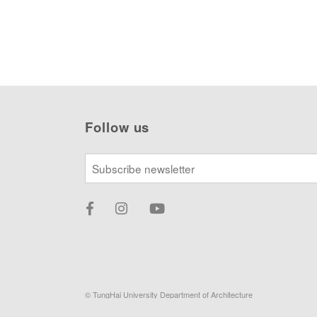
Follow us
© TungHai University Department of Architecture