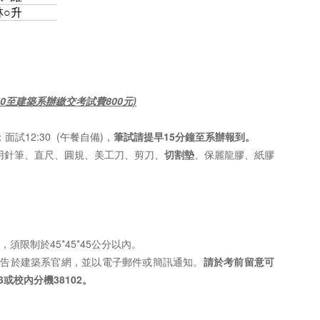
林○升
0
至建築系辦繳交考試費800元)
0；面試12:30 (午餐自備)，
筆試請提早15分鐘至系辦報到。
用針筆、直尺、圓規、美工刀、剪刀、
切割墊
、保麗龍膠、紙膠
須限制於45*45*45公分以內。
公告於建築系官網，並以電子郵件或簡訊通知。
請於考前留意可
3或校內分機38102。