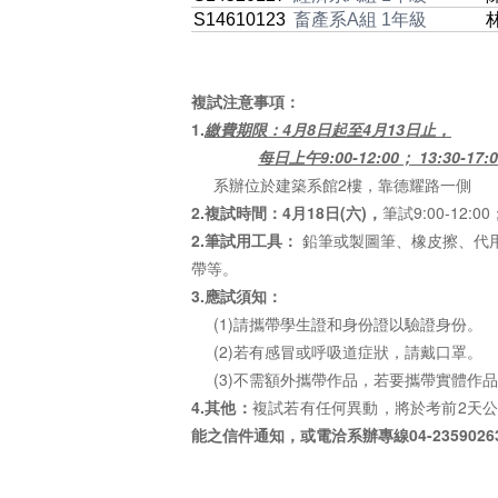
S14610123
畜產系A組 1年級
複試注意事項：
1.
繳費期限：4月8日起至4月13日止，
每日上午9:00-12:00； 13:30-17:0
系辦位於建築系館2樓，靠德耀路一側
2.複試時間：4月18日(六)，
筆試9:00-12:0
2.筆試用工具：
鉛筆或製圖筆、橡皮擦、代
帶等。
3.應試須知：
(1)請攜帶學生證和身份證以驗證身份。
(2)若有感冒或呼吸道症狀，請戴口罩。
(3)不需額外攜帶作品，若要攜帶實體作品，
4.其他：
複試若有任何異動，將於考前2天
能之信件通知，或電洽系辦專線04-2359026