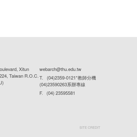
oulevard, Xitun
webarch@thu.edu.tw
07224, Taiwan R.O.C.
T. (04)2359-0121*教師分機
U)
(04)23590263系辦專線
F. (04) 23595581
SITE CREDIT