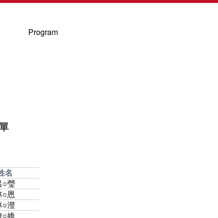
Program
名單
姓名
呂○瑩
林○恩
林○澄
陳○維