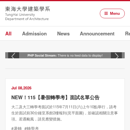
Menu
All
Admission
News
Announcement
Re
There is no feed data to display!
PHP Social Stream:
Jul 08,2026
NEW！115【暑假轉學考】面試名單公告
大二及大三轉學考面試於115年7月11日(六)上午10點舉行，請考
生於面試前30分鐘至系館2樓報到(見平面圖)，並確認相關注意事
項。若遇颱風，請見應變措施。
#暑轉
#轉學考