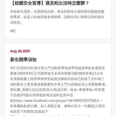
【校園安全宣導】遇見蛇出沒時怎麼辦？
本校林木茂密，生態環境自然，春末到初冬正值蛇類活動最頻繁
的季節，也是人蛇衝突最多的時間，請師生同仁時時注意蛇類出
没狀況。
#蛇
Aug 26,2025
新生開學須知
9月1日至9月3日為大學入門活動有學長姐帶領認識學校及選課等
重要活動9月8日正式開學當天全系有重要活動(開學茶會)已公告
在系辦臉書上因系學會學長姐無法聯絡到你你已錯過了北中南三
地的新生入學茶會請儘量參加大學入門(1)請務必加入系辦臉書(私
密社團_系辦公告訊息用)加入時請註明：姓名+畢業學校+常用電
子信箱(PS部分同學留的考試資料是高中信
箱)https://www.facebook.com/groups/1441896216037569大一
有專屬的私密社團，加入系辦之後，會轉介至大一社團(2)入學須
知請至下列網頁(頁面如下