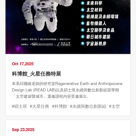
Oct 17,2025
科博館_火星任務特展
本系邱國維老師的研究室Regenerative Earth and Anthropocene
Design Lab (READ LAB)以及碩士班永續與數位創新組當學期
「太空建築暨城市」選修課程內容受邀展出。
#碩士班
#火星任務
#科博館
#永續與數位創新組
#太空
Sep 23,2025