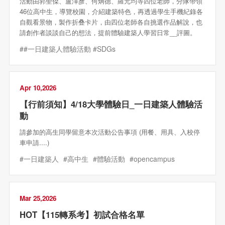
活動由郭聖傑、盧澤彥、何炯德、羅元均等四位老師，分隊帶領
46位高中生，導覽校園，介紹建築特色，再透過學生手機紀錄各
自觀看景物，製作折叠卡片，由四位老師各自挑選作品解說，也
請創作者談談自己的想法，提前體驗建築人學習日常__評圖。
##一日建築人體驗活動 #SDGs
Apr 10,2026
【行前須知】4/18大學體驗日_一日建築人體驗活
動
請參加的高生同學留意本次活動公告事項 (用餐、用具、入校停
車申請....)
#一日建築人
#高中生
#體驗活動
#opencampus
Mar 25,2026
HOT【115轉系考】初試合格名單