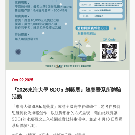
Oct 22,2025
『2026東海大學 SDGs 創藝展』競賽暨系所體驗
活動
「東海大學SDGs創藝展」邀請全國高中在學學生，將各自獨特
思維轉化為海報創作，以視覺形象的方式呈現，藉由此競賽讓
SDGs的永續觀念走入校園並實踐於生活中。並於 4 月18 日舉辦
系所體驗活動。
#招生
#競賽
#高中
#體驗活動
#課程