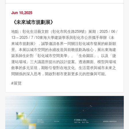
Jun 10,2025
《未來城市規劃展》
地點：彰化生活藝文館（彰化市民生路259號）展期：2025 / 06 /
13 – 2025 / 7 /10東海大學建築學系與彰化市公所攜手舉辦《未
來城市規劃展》，誠摯邀請各界一同關注彰化城市發展的嶄新願
景。本展以城市空間的永續改造與前瞻規劃為核心，展出東海建
築系師生針對「彰化城市空間美學」、「生命園區」、以及「捷
運站場域」三大議題所提出的設計提案。透過圖面、模型與場域
敘事的多元呈現，期盼引發對在地文化、生活需求與城市未來之
間關係的深入思考，開啟對都市更新更多元的想像與可能。
#展覽