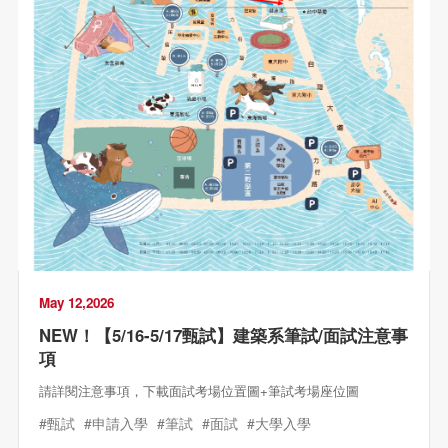
May 12,2026
NEW！【5/16-5/17甄試】建築系筆試/面試注意事
項
請詳閱注意事項，下載面試考場位置圖+筆試考場座位圖
#甄試
#申請入學
#筆試
#面試
#大學入學