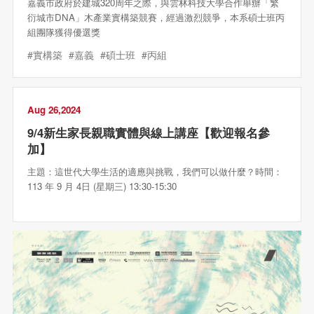
嘉義市政府於建城320周年之際，與雲林科技大學合作舉辦「繁
衍城市DNA」木產業實構築競賽，經過激烈競爭，本系碩士班丙
組團隊獲得優選獎
#實構築
#嘉義
#碩士班
#丙組
Aug 26,2024
9/4新生家長親職實體與線上講座【歡迎報名參
加】
主題：這世代大學生活的適應與挑戰，我們可以做什麼？時間：
113 年 9 月 4日 (星期三) 13:30-15:30