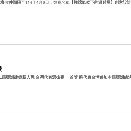
)競賽收件期限
至114年4月6日，競賽名稱
【極端氣候下的避難屋】創意設計
獎
二屆亞洲建築新人戰 台灣代表選拔賽」 首獎 將代表台灣參加本屆亞洲總決選