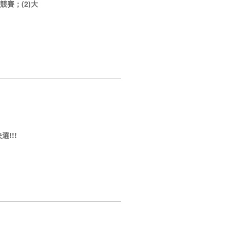
競賽；
(2)
大
!!!