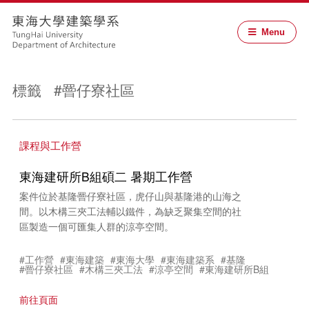
Menu
標籤 #罾仔寮社區
課程與工作營
東海建研所B組碩二 暑期工作營
案件位於基隆罾仔寮社區，虎仔山與基隆港的山海之
間。以木構三夾工法輔以鐵件，為缺乏聚集空間的社
區製造一個可匯集人群的涼亭空間。
#工作營
#東海建築
#東海大學
#東海建築系
#基隆
#罾仔寮社區
#木構三夾工法
#涼亭空間
#東海建研所B組
前往頁面