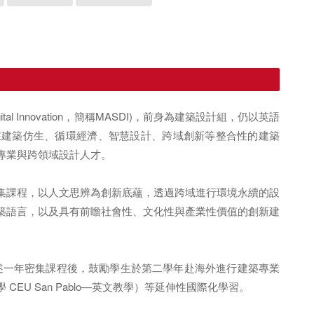
 Digital Innovation，簡稱MASDI)，前身為建築設計組，仍以英語
焦在建築仿生、循環經濟、智慧設計、跨域創新等整合性的建築
專業與跨領域設計人才。
集課程，以人文思辨為創新底蘊，透過跨域進行環境永續的設
築語言，以及具有前瞻社會性、文化性與產業性價值的創新建
前述一年密集課程後，鼓勵學生於第二學年赴海外進行建築專業
EU San Pablo—英文教學）等延伸性國際化學習。