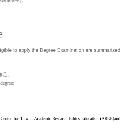
3
ligible to apply the Degree Examination are summarized
修足。
 degree;
of Center for Taiwan Academic Research Ethics Education (AREE)and