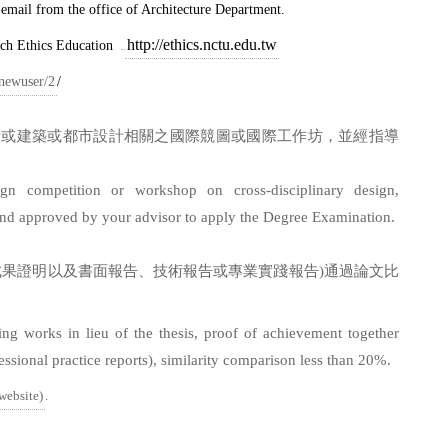
email from the office of Architecture Department.
http://ethics.nctu.edu.tw
rch Ethics Education
/newuser/2
/
計或建築或都市設計相關之國際競圖或國際工作坊，並經指導
sign competition or workshop on cross-disciplinary design,
 and approved by your advisor to apply the Degree Examination.
成果證明以及書面報告、技術報告或專業實踐報告
)
通過論文比
ing works in lieu of the thesis, proof of achievement together
fessional practice reports), similarity comparison less than 20%.
 website)
.