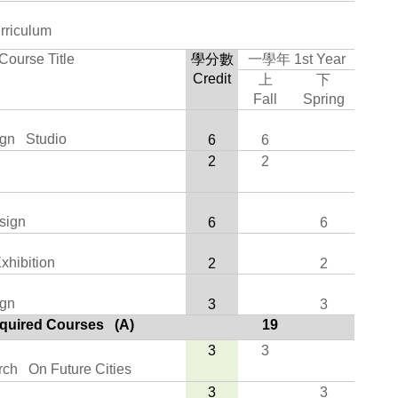
rriculum
Course Title
學分數
一學年
1st Year
Credit
上
下
Fall
Spring
ign Studio
6
6
2
2
sign
6
6
hibition
2
2
gn
3
3
equired Courses (A)
19
3
3
ch On Future Cities
3
3