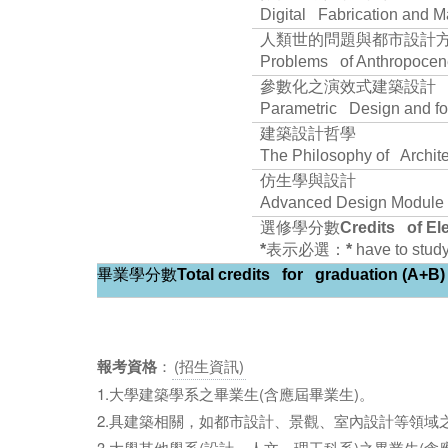
Digital Fabrication and Ma
人類世的問題與都市設計
Problems of Anthropocen
參數化之演效式建築設計
Parametric Design and for
建築設計哲學
The Philosophy of Archite
仿生學與設計
Advanced Design Module 
選修學分數
Credits of El
*
表示必選：
*
have to stud
畢業學分數
Total credits for graduation (A+B)
報考資格
：
(招生資訊)
1.大學建築學系之畢業生(含應屆畢業生)。
2.具建築相關，如都市設計、景觀、室內設計等領域
3.大學其他學系(設計、人文、理工科系)之畢業生(含