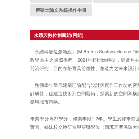
博碩士論文系統操作手冊
永續與數位創新組(丙組)
「永續與數位創新組」(M.Arch in Sustainable and
教學為主之國際學程，2021年起開始轉型，更聚
前沿研究，目的在培育具前瞻性、創造力之未來設計
一整個學年當代建築理論配合設計與實作工作坊的密
計研發，從建造技術到空間藝術，探索新的空間和構
築與城市策略。
畢業學分為27學分，修業年限1-2年。學生於修畢
實習、姊妹校交換研習與雙聯學位（西班牙聖保羅大學 C