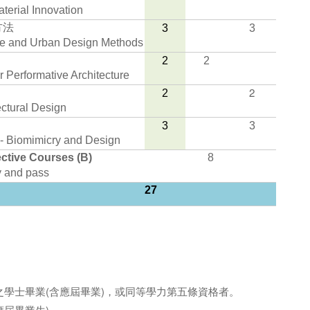
terial Innovation
方法
3
3
e and Urban Design Methods
2
2
 Performative Architecture
2
2
ctural Design
3
3
- Biomimicry and Design
ective Courses (B)
8
y and pass
27
之學士畢業(含應屆畢業)，或同等學力第五條資格者。
應屆畢業生)。