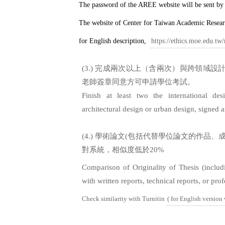
The password of the AREE website will be sent by 
The website of Center for Taiwan Academic Resea
for English description,
https://ethics.moe.edu.tw
(3.)
完成兩次以上（含兩次）與跨領域設
老師簽章同意方可申請學位考試。
Finish at least two the international de
architectural design or urban design, signed
(4.)
學術論文
(
包括代替學位論文的作品、
對系統，相似度低於
20%
Comparison of Originality of Thesis (includ
with written reports, technical reports, or pro
Check similarity with Turnitin
( for English version