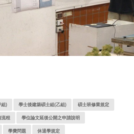
組)
學士後建築碩士組(乙組)
碩士班修業規定
請流程
學位論文延後公開之申請說明
學費問題
休退學規定