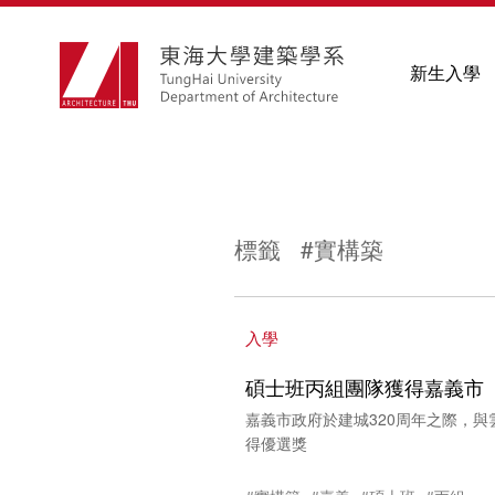
新生入學
標籤 #實構築
入學
碩士班丙組團隊獲得嘉義市
嘉義市政府於建城320周年之際，
得優選獎