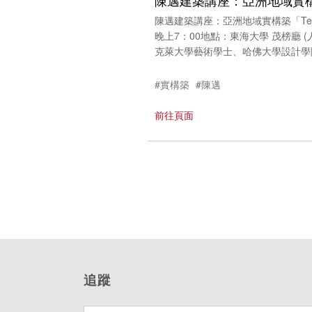
陳邁建築講座：亞洲地域實
陳邁建築講座：亞洲地域實構築「Tectonic 
晚上7：00地點：東海大學 茂榜廳 (人文大樓
克萊大學藝術學士、哈佛大學設計學院建築
#實構築
#陳邁
前往頁面
追蹤