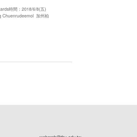
rds時間：2018/6/8(五)
Chuenrudeemol 加州柏
webarch@thu.edu.tw