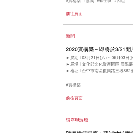
#實構築
#嘉義
#碩士班
#丙組
前往頁面
新聞
2020實構築～即將於3/21開
►展期 I 03月21日(六) ~ 05月03日(
►展場 I 文化部文化資產園區 國際
►地址 I 台中市南區復興路三段362
#實構築
前往頁面
講座與論壇