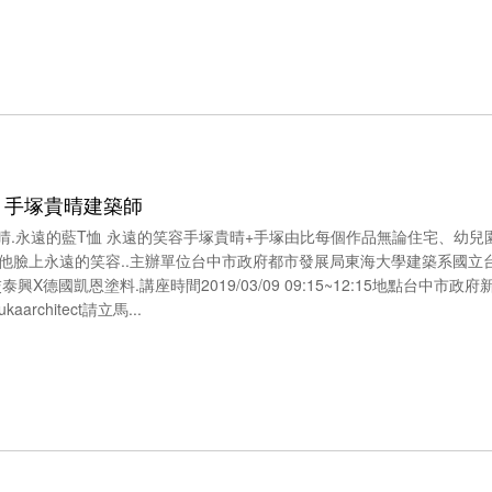
座 手塚貴晴建築師
塚貴晴.永遠的藍T恤 永遠的笑容手塚貴晴+手塚由比每個作品無論住宅、幼
他臉上永遠的笑容..主辦單位台中市政府都市發展局東海大學建築系國立
X德國凱恩塗料.講座時間2019/03/09 09:15~12:15地點台中市政
zukaarchitect請立馬...