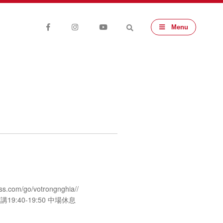
Menu
.com/go/votrongnghia//
講19:40-19:50 中場休息