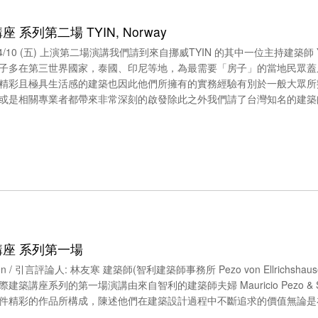
 系列第二場 TYIN, Norway
/10 (五) 上演第二場演講我們請到來自挪威TYIN 的其中一位主持建築師 Yas
子多在第三世界國家，泰國、印尼等地，為最需要「房子」的當地民眾蓋
精彩且極具生活感的建築也因此他們所擁有的實務經驗有別於一般大眾所
或是相關專業者都帶來非常深刻的啟發除此之外我們請了台灣知名的建築師黃
講座 系列第一場
ichshausen / 引言評論人: 林友寒 建築師(智利建築師事務所 Pezo von Ellrichs
系列的第一場演講由來自智利的建築師夫婦 Mauricio Pezo & Sofia E
件精彩的作品所構成，陳述他們在建築設計過程中不斷追求的價值無論是在