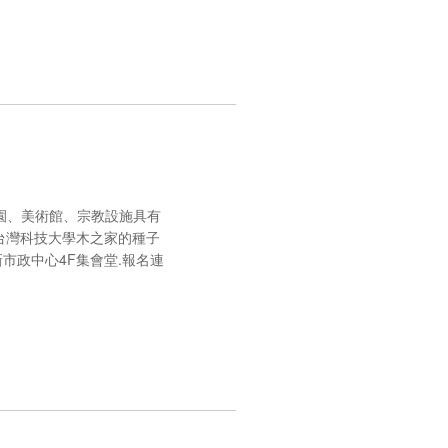
兒園、美術館、宗教設施具有
台灣科技大學木之家的種子
府新市政中心4F集會堂.報名連