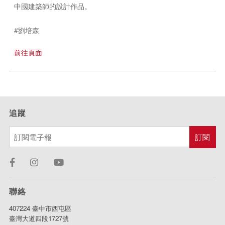
中國建築師的設計作品。
#劉培森
前往頁面
追蹤
聯絡
407224 臺中市西屯區
臺灣大道四段1727號