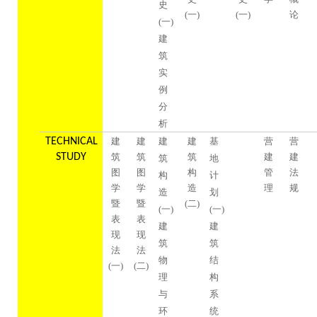
史
(一)
(一)
论
(一)
建
筑
实
例
分
析
TECHNICAL
建
建
建
建
基
营
营
STUDY
筑
筑
筑
建
建
筑
地
图
图
构
管
法
构
计
学
学
造
理
规
造
划
暨
暨
(二)
(一)
(一)
表
表
建
建
现
现
筑
筑
法
法
物
结
(一)
(二)
理
构
与
系
环
统