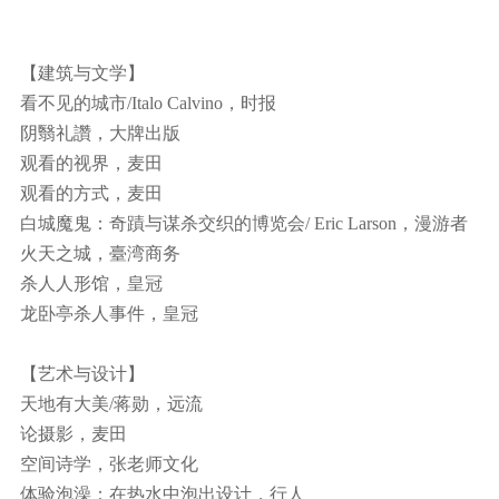
【建筑与文学】
看不见的城市/Italo Calvino，时报
阴翳礼讚，大牌出版
观看的视界，麦田
观看的方式，麦田
白城魔鬼：奇蹟与谋杀交织的博览会/ Eric Larson，漫游者
火天之城，臺湾商务
杀人人形馆，皇冠
龙卧亭杀人事件，皇冠
【艺术与设计】
天地有大美/蒋勋，远流
论摄影，麦田
空间诗学，张老师文化
体验泡澡：在热水中泡出设计，行人