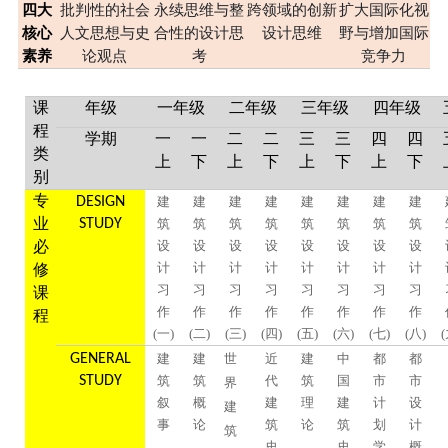
四大
批判性的社会
永续思维与整
跨领域的创新
扩大国际化视
核心
人文思想与史
合性的设计思
设计思维
野与增加国际
素养
论观点
考
竞争力
课
年级
一年级
二年级
三年级
四年级
程
学期
一
一
二
二
三
三
四
四
类
上
下
上
下
上
下
上
下
别
专
DESIGN
建
建
建
建
建
建
建
建
业
STUDY
筑
筑
筑
筑
筑
筑
筑
筑
必
设
设
设
设
设
设
设
设
计
计
计
计
计
计
计
计
修
习
习
习
习
习
习
习
习
课
作
作
作
作
作
作
作
作
程
(一)
(二)
(三)
(四)
(五)
(六)
(七)
(八)
(
GENERAL
建
建
世
近
建
中
都
都
STUDY
筑
筑
代
筑
国
市
市
界
叙
概
建
理
建
计
设
建
事
论
筑
论
筑
划
计
筑
史
史
学
概