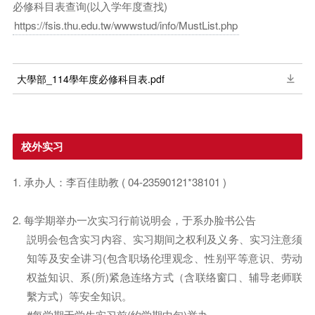
必修科目表查询(以入学年度查找)
https://fsis.thu.edu.tw/wwwstud/info/MustList.php
大學部_114學年度必修科目表.pdf
校外实习
1. 承办人：李百佳助教 ( 04-23590121*38101 )
2. 每学期举办一次实习行前说明会，于系办脸书公告
説明会包含实习内容、实习期间之权利及义务、实习注意须
知等及安全讲习(包含职场伦理观念、性别平等意识、劳动
权益知识、系(所)紧急连络方式（含联络窗口、辅导老师联
繫方式）等安全知识。
#每学期于学生实习前(约学期中旬)举办。