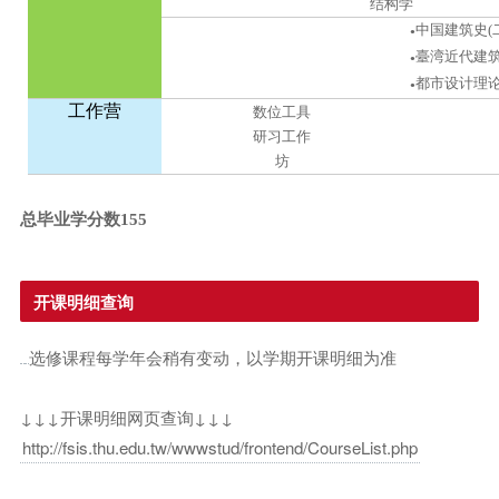
结构学
中国建筑史(
●
臺湾近代建筑
●
都市设计理
●
工作营
数位工具
研习工作
坊
总毕业学分数155
开课明细查询
选修课程每学年会稍有变动，以学期开课明细为准
↓↓↓开课明细网页查询↓↓↓
http://fsis.thu.edu.tw/wwwstud/frontend/CourseList.php