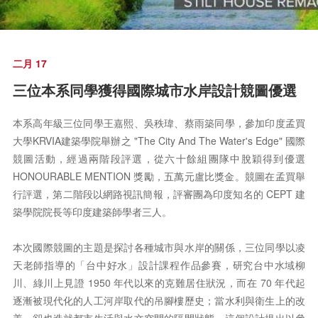
二月 17
三位本系同學獲得國際城市水岸設計競圖優選
本系高年級三位同學王嘉熙、吳秩瑋、蔡雨築同學，參加印度孟買
大學KRVIA建築學院舉辦之 "The City And The Water's Edge" 國際
競圖活動，經過兩階段評選，從六十餘組團隊中脫穎得到優選
HONOURABLE MENTION 獎勵，五萬元盧比獎金。競圖在孟買舉
行評選，第二階段以網路視訊簡報，評審團為印度知名的 CEPT 建
築學院院長等印度建築師學者三人。
本次國際競圖的主題是探討各種城市與水岸的關係，三位同學以凌
天老師指導的「台中好水」設計課程作品參賽，研究台中水域柳
川、綠川上見證 1950 年代以來的克難居住狀況，而在 70 年代起
逐漸被現代化的人工河岸取代的吊腳樓歷史；當水利與衛生上的改