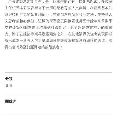
東海建築系之於台灣，是一個獨特的存有，自創系以來，多位系
主任領導本系教育者立下台灣建築教育的人文典範，在建築基本知
識與技術能力的紮實訓練下，重視創造思辯與設計方法，並堅持人
文思考的核心價值，這樣的學習密度與氛圍使得五十餘年來畢業系
友在建築相關專業上均備受社會肯定，甚至超越專業本身的影響
力。除了在建築專業界嶄露頭角之外，在其他業界的傑出表現與成
就已成為一股強大的力量繼續推動著東海建築系持續往前邁進，培
育出台灣乃至於亞洲建築的領航者！
分類
新聞
關鍵詞