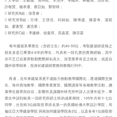
 大學部：王駿揚、吳仲凱、李預萍、季鐵男、林徽燕、洪匡郁、
許敬賢、楊承運、蔡亞如、鄭智韓；
 研究所A組：張育睿；
 研究所B組：方瑋、王啓浩、邱錦如、陳博盛、陳晏奇、湯凱
如、廖素瑩、盧浩業；
 研究所C組：李建鋒、徐曼琪、高嘉霙、陳宗霖
每年建築系畢業生（含碩士生）約40-50位，考取建築師資格之
校友多是已畢業4-6年的學生，均具有一段扎實的實務經驗，其中
亦不乏已在業界勤勤懇懇耕耘良久、深受業界肯定之校友，或是自
國外留學歸來，投身於建築師實務與教職行列中。
再者，近年來建築系更不遺餘力推動教學國際化，透過國際交換
生、海外異地教學、國際專業實習、國際講座等各種教學活動，擴
展學生眼界與自信，影響所及讓國外研究所申請人次逐年提升，畢
業生申請到歐美一流研究所碩士班的成果輝煌，105年共有十七位
同學，分別有3位錄取世界排名第一的美國哈佛大學設計學院，哥
倫比亞大學建築學院 與南加州建築學院各2位，以及各有1位錄取密