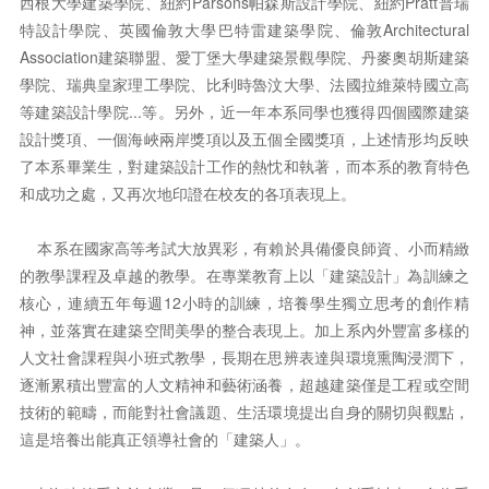
西根大學建築學院、紐約Parsons帕森斯設計學院、紐約Pratt普瑞
特設計學院、英國倫敦大學巴特雷建築學院、倫敦Architectural
Association建築聯盟、愛丁堡大學建築景觀學院、丹麥奧胡斯建築
學院、瑞典皇家理工學院、比利時魯汶大學、法國拉維萊特國立高
等建築設計學院...等。另外，近一年本系同學也獲得四個國際建築
設計獎項、一個海峽兩岸獎項以及五個全國獎項，上述情形均反映
了本系畢業生，對建築設計工作的熱忱和執著，而本系的教育特色
和成功之處，又再次地印證在校友的各項表現上。
本系在國家高等考試大放異彩，有賴於具備優良師資、小而精緻
的教學課程及卓越的教學。在專業教育上以「建築設計」為訓練之
核心，連續五年每週12小時的訓練，培養學生獨立思考的創作精
神，並落實在建築空間美學的整合表現上。加上系內外豐富多樣的
人文社會課程與小班式教學，長期在思辨表達與環境熏陶浸潤下，
逐漸累積出豐富的人文精神和藝術涵養，超越建築僅是工程或空間
技術的範疇，而能對社會議題、生活環境提出自身的關切與觀點，
這是培養出能真正領導社會的「建築人」。