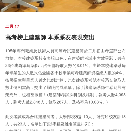
二月 17
高考榜上建築師 本系系友表現突出
105年專門職業及技術人員高等考試建築師於二月初由考選部公布
放榜。本校建築系校友表現出色，在建築師考試中大放異彩，共有
23位成為準建築師，占全部錄取人數的8.01%。由於本校建築系每
年畢業生的人數只佔全國各學校畢業可考建築師資格總人數的4%，
按照招生與畢業人數之比例計算，此次建築系考試本校系友錄取人
數比例相當高，交出了耀眼的成績單，除了讓建築系師生感到與有
榮焉外，也相當振奮！(建築師考試採科別及格制，報考人數4,093
人，到考人數2,848人，錄取287人，及格率為10.08%。)
此次考試成為合格建築師者，大學部校友計10人、研究所校友計13
人，共23人，名單如下(以學籍及姓名筆畫排列)：