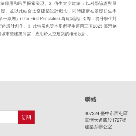
應用和跨界探索發現。2. 仿生太空建築 + 以科學論證與量
基礎。並以此結合太空建築設計概念，同時建構在基礎仿生學
則」(The First Principles) 為建築設計引導，提升學生對
設計創作。3. 此特展也讓本系所學生運用三項2025 臺灣創
日城市暨建築所需，應用於太空建築的概念設計。
聯絡
407224 臺中市西屯區
臺灣大道四段1727號
建築系辦公室