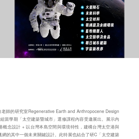
究室Regenerative Earth and Anthropocene Design
數位創新組當學期「太空建築暨城市」選修課程內容受邀展出。展示內
 臺灣太空港概念設計 + 以台灣本島空間與環境特性，建構台灣太空港與
獵網的其中一個未來關鍵設計。此特展也結合了研C「太空建築