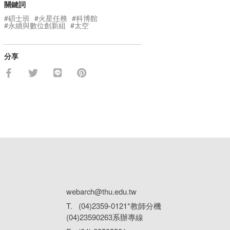
關鍵詞
#碩士班
#火星任務
#科博館
#永續與數位創新組
#太空
分享
webarch@thu.edu.tw
T. (04)2359-0121*教師分機
(04)23590263系辦專線