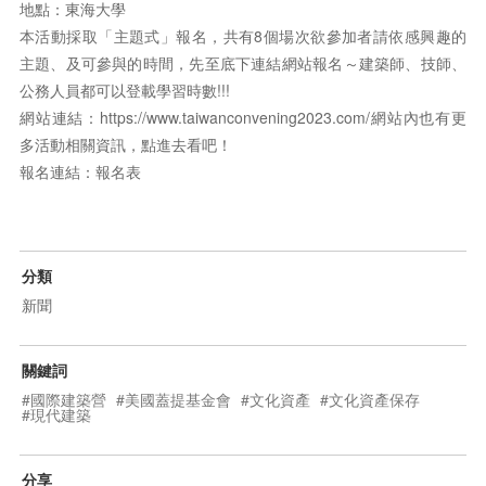
地點：東海大學
本活動採取「主題式」報名，共有8個場次欲參加者請依感興趣的
主題、及可參與的時間，先至底下連結網站報名～建築師、技師、
公務人員都可以登載學習時數!!!
網站連結：
https://www.taiwanconvening2023.com/
網站內也有更
多活動相關資訊，點進去看吧！
報名連結：
報名表
分類
新聞
關鍵詞
#國際建築營
#美國蓋提基金會
#文化資產
#文化資產保存
#現代建築
分享