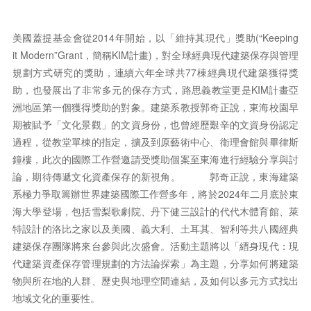
美國蓋提基金會從2014年開始，以「維持其現代」獎助(“Keeping
it Modern”Grant，簡稱KIM計畫)，對全球經典現代建築保存與管理
規劃方式研究的獎助，連續六年全球共77棟經典現代建築獲得獎
助，也發展出了非常多元的保存方式，路思義教堂更是KIM計畫亞
洲地區第一個獲得獎助的對象。建築系教授郭奇正說，東海校園早
期被賦予「文化景觀」的文資身份，也曾經歷艱辛的文資身份認定
過程，從教堂單棟的指定，擴及到原藝術中心、衛理會館與畢律斯
鐘樓，此次的國際工作營邀請受獎助個案至東海進行經驗分享與討
論，期待傳遞文化資產保存的新視角。 郭奇正說，東海建築
系極力爭取籌辦世界建築國際工作營多年，將於2024年二月底於東
海大學登場，包括雪梨歌劇院、丹下健三設計的代代木體育館、萊
特設計的洛比之家以及美國、義大利、土耳其、智利等共八國經典
建築保存團隊將來台參與此次盛會。活動主題將以「縉身現代：現
代建築資產保存管理規劃的方法論探索」為主題，分享如何將建築
物與所在地的人群、歷史與地理空間連結，及如何以多元方式找出
地域文化的重要性。