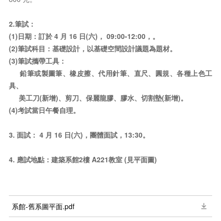
2.筆試：
(1)
日期：訂於 4 月 16 日(六)， 09:00-12:00，。
(2)筆試科目：基礎設計，以基礎空間設計議題為題材。
(3)筆試攜帶工具：
鉛筆或製圖筆、橡皮擦、代用針筆、直尺、圓規、各種上色工
具、
美工刀
(新增)
、剪刀、保麗龍膠、膠水、切割墊(新增)。
(4)考試當日午餐自理。
3. 面試：
4 月 16 日(六)，
團體面試，13:30。
4. 應試地點：建築系館2樓 A221教室 (見平面圖)
系館-舊系圖平面.pdf