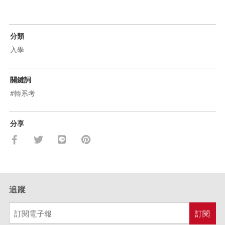
分類
入學
關鍵詞
#轉系考
分享
追蹤