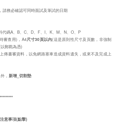
，請務必確認可同時面試及筆試的日期
代碼A、B、C、D、F、I、K、M、N、O、P
時審查用)，A4
尺寸
30頁以內
(這是原則性尺寸及頁數，非強制
(以郵戳為憑)
才上傳書審資料，以免網路塞車造成資料遺失，或來不及完成上
具外，
新增_切割墊
*********
注意事項(點擊)