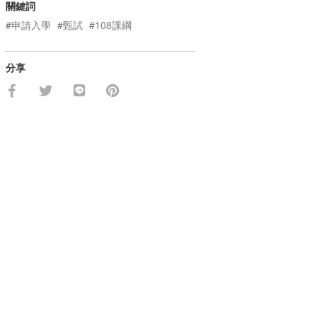
關鍵詞
#申請入學
#甄試
#108課綱
分享