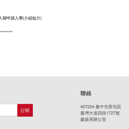
海建築人聊申請入學(介紹
短片
)
*********
聯絡
407224 臺中市西屯區
臺灣大道四段1727號
建築系辦公室