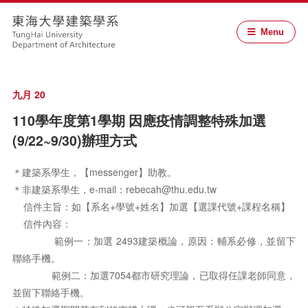
Menu
九月 20
110學年度第1學期 因應疫情調整特殊加選
(9/22~9/30)辦理方式
＊建築系學生，【messenger】助教。
＊非建築系學生，e-mail：rebecah@thu.edu.tw
信件主旨：如【系名+學號+姓名】加選【選課代號+課程名稱】
信件內容：
範例一：加選 2493建築概論，原因：輔系必修，並留下
聯絡手機。
範例二：加選7054都市研究理論，已取得任課老師同意，
並留下聯絡手機。