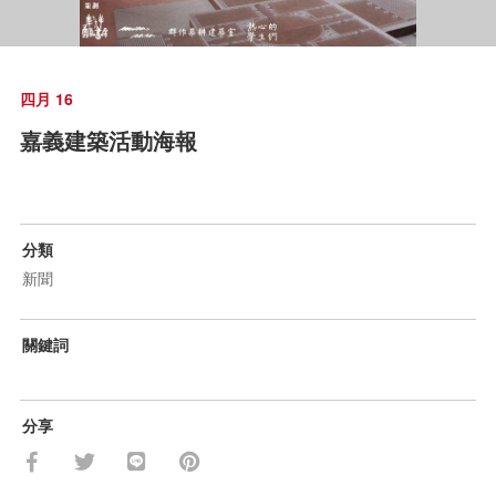
四月 16
嘉義建築活動海報
分類
新聞
關鍵詞
分享