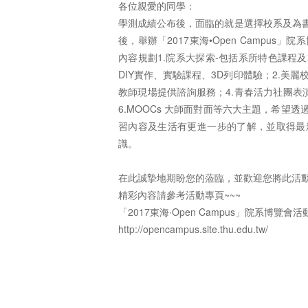
各位親愛的同學：
學測成績公布後，面臨的就是選擇校系及為
後，舉辦「2017東海•Open Campus」院系
內容規劃1.院系大探索-包括系所特色課程
DIY實作、實驗課程、3D列印體驗；2.美
教師現場提供諮詢服務；4.青春活力社團表
6.MOOCs 大師面對面等六大主題，希
習內容及生活有更進一步的了解，並取得最
識。
在此誠摯地期盼您的蒞臨，並歡迎您將此活動
精彩內容請參考活動專頁~~~
「2017東海∙Open Campus」院系博覽會
http://opencampus.site.thu.edu.tw/