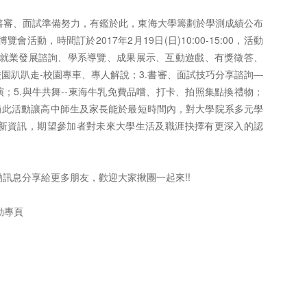
書審、面試準備努力，有鑑於此，東海大學籌劃於學測成績公布
博覽會活動，時間訂於2017年2月19日(日)10:00-15:00，活動
及就業發展諮詢、學系導覽、成果展示、互動遊戲、有獎徵答、
麗校園趴趴走-校園專車、專人解說；3.書審、面試技巧分享諮詢—
演；5.與牛共舞--東海牛乳免費品嚐、打卡、拍照集點換禮物；
望透過此活動讓高中師生及家長能於最短時間內，對大學院系多元學
新資訊，期望參加者對未來大學生活及職涯抉擇有更深入的認
訊息分享給更多朋友，歡迎大家揪團一起來!!
活動專頁