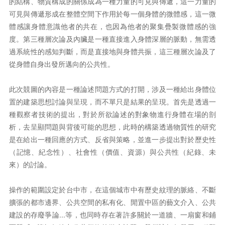
的結構、物質構成的關係成為一種力量的可見與傳遞，這一力量的
可見與傳遞形成在整體空間下作用於每一個身體的微體感，這一微
體感讓身體意識他者的共在，也因為他者的聚集疊製微體感的強
度。第三種層次論及內臟是一種直接進入身體深層的脈動，無需透
過系統性的感知判斷，而是直接地與身體共振，這三種層次論及了
從身體自身出發所邁向的公共性。
此次競圖的內容是一種論述問題方式的打開，涉及一種給出身體位
置的建築思想討論與呈現，而不單只是結果的呈現。首先是透過一
種觀察者技術的提出，對於所欲論述的對象物進行身體在場的剖
析，去呈顯問題與背後可能的思想，此時的構築透過物質性的研究
是在給出一種回應的方式、反省與策略，並進一步提出對於歷史性
（記憶、紀念性）、社會性（價值、資源）與公共性（紀錄、未
來）的討論。
操作的範圍設定於台中市，在這個城市中有歷史紋理的脈絡、不斷
擴張的都市邊界、公共空間的私有化、閒置中區的藝文介入、公共
建設的存廢爭論...等，也同時存在著許多關於一道牆、一扇窗和鋪