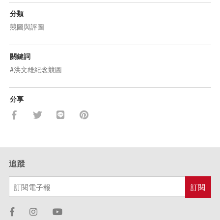
分類
競圖與評圖
關鍵詞
#洪文雄紀念競圖
分享
追蹤