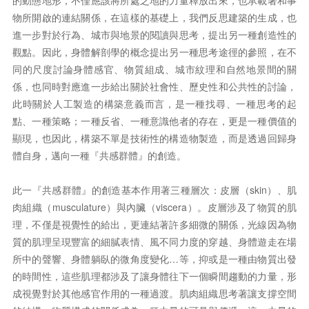
的動態地形，不僅應該將所處之地的力量釋放出來，也承載著和事
物所開啟的連結關係，在這樣的基礎上，我們反思建築的生成，也
進一步對於行為、城市與地景的閱讀與思考，提出另一種創造性的
觀點。因此，身體解剖學的概念提出另一種思考途徑的參照，在不
同的尺度討論身體感官、物質組成、城市紋理和自然地景間的關
係，也同時對應進一步給出關於社會性、歷史性和公共性的討論，
此時關於人工製造的構築意義而言，是一種找尋、一種思考的起
點、一種策略；一種反省、一種意識他者的存在，更是一種價值的
顯現，也因此，構築不單是技術性的構造物製造，而是透過回歸身
體自身，邁向一種『共感群體』的創造。
此一『共感群體』的創造基本作用著三種層次：皮層（skin）、肌
肉組織（musculature）與內臟（viscera）。皮層涉及了物質的肌
理，不僅是視覺性的給出，更連結著許多細微的關係，光線因為物
質的肌理呈現豐富的細膩表情、風不同力度的穿越、身體遊走在場
所中的聲響、身體躺臥的微角度變化…等，抑或是一種由物質出發
的時間性，這些肌理都涉及了讓身體往下一個瞬間趨動的力量，形
成視覺對於其他感官作用的一種過渡。肌肉組織思考著讓支撐空間