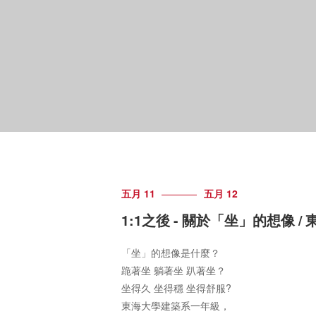
五月 11
五月 12
1:1之後 - 關於「坐」的想像 
「坐」的想像是什麼？
跪著坐 躺著坐 趴著坐？
坐得久 坐得穩 坐得舒服?
東海大學建築系一年級，