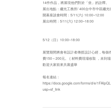
14件作品，將展現他們對於「坐」的詮釋。
展出地點：繼光工務所/ 400台中市中區繼光街
開幕座談會時間：5/11(六) 10:00~12:00
展出時間：5/11(六) 12:00~18:00
5/12（日）10:00~18:00
展覽期間將會有設計者傳授設計心經，每個作
費150～200元。 ( 材料費現場收取 ，未到場
歡迎大家前來共襄盛舉
報名連結：
https://docs.google.com/forms/d/e/1FA
usp=sf_link