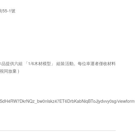
55-1號
品提供六組 「1/6木材模型」 組裝活動。每位幸運者僅收材料
視同放棄 )
IpQLSdH4RW7DkrNQz_bw0nlskz47ET6DrbKabNiqBToJjydvvy0sg/viewform