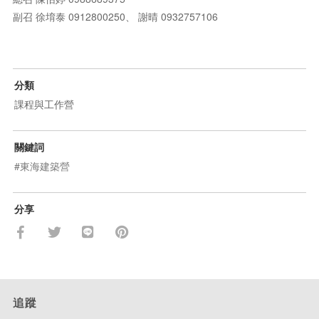
副召 徐堉泰 0912800250、 謝晴 0932757106
分類
課程與工作營
關鍵詞
#東海建築營
分享
追蹤