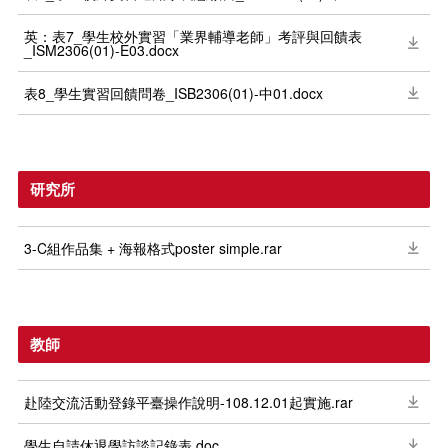
英：表7_學生校外實習「業界輔導老師」考評與回饋表
_ISM2306(01)-E03.docx
表8_學生實習回饋問卷_ISB2306(01)-中01.docx
研究所
3-C組作品集 + 海報格式poster simple.rar
教師
赴陸交流活動登錄平臺操作說明-108.12.01起實施.rar
學生自請休退學訪談記錄表.doc