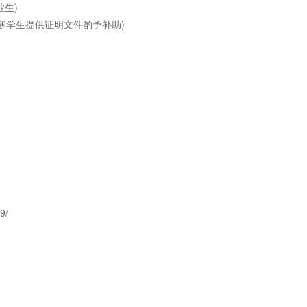
业生)
0 清寒学生提供证明文件酌予补助)
9/