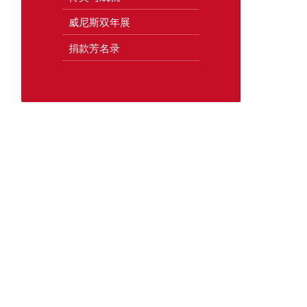
威尼斯双年展
捐款芳名录